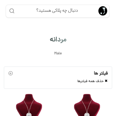
مردانه
Male
فیلتر ها
✖ حذف همه فیلترها