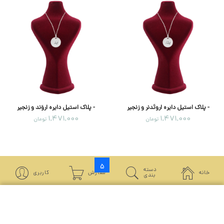
- پلاک استیل دایره اروتَدنر و زنجیر
- پلاک استیل دایره اروَند و زنجیر
1,471,000
1,471,000
تومان
تومان
»
6
5
4
3
«
دسته
خانه
سفارش
کاربری
بندی
جستجو