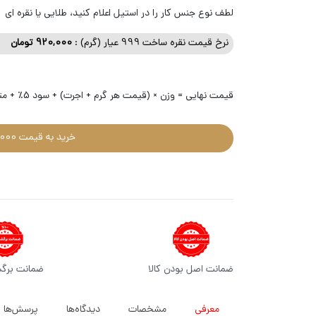
لطف نوع جنس کار را در استیل اعلام کنید، طلایی یا نقره ای
نرخ قیمت نقره ساخت 999 عیار (گرم) :
920,000
تومان
قیمت نهایی = وزن × (قیمت هر گرم + اجرت) + سود 5٪ + متعلقات + مالیات 10٪ بر (اجرت + سود)
خرید به قیمت 4,607,000 تومان
ضمانت اصل بودن کالا
ضمانت برگ
معرفی
مشخصات
دیدگاه‌ها
پرسش‌ها