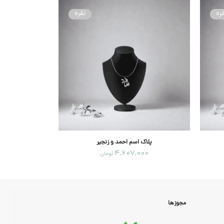
ره
نقره
پلاک اسم احمد و زنجیر
پلاک 
00
4,607,000
تومان
مجوزها