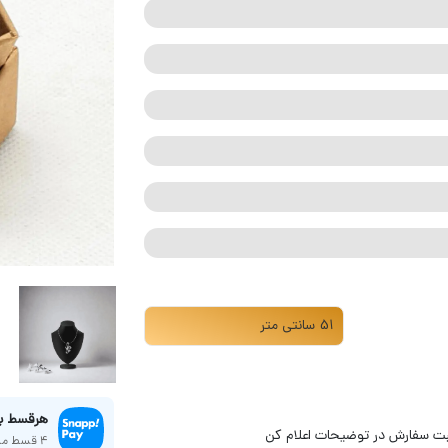
هر‌قسط با اسنپ‌
بت سفارش در توضیحات اعلام کن
4 قسط ماهانه. بدون سود، چک و ضامن.