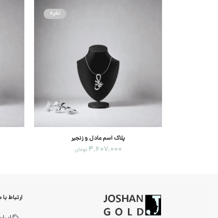
نقره
نقره
جیر
پلاک اسم عادل و زنجیر
4,607,000
ان
تومان
ارتباط با م