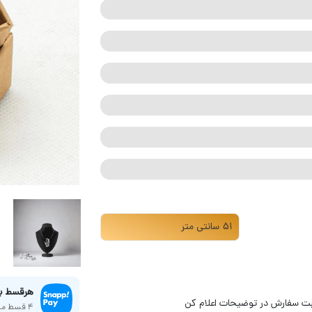
هر‌قسط با اسنپ‌
بت سفارش در توضیحات اعلام کن
4 قسط ماهانه. بدون سود، چک و ضامن.