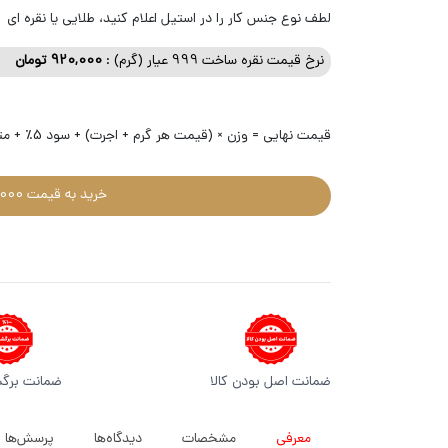
لطف نوع جنس کار را در استیل اعلام کنید، طلایی یا نقره ای
نرخ قیمت نقره ساخت 999 عیار (گرم) :
920,000
تومان
قیمت نهایی = وزن × (قیمت هر گرم + اجرت) + سود 5٪ + متعلقات + مالیات 10٪ بر (اجرت + سود)
خرید به قیمت 4,607,000 تومان
ضمانت اصل بودن کالا
ضمانت برگ
معرفی
مشخصات
دیدگاه‌ها
پرسش‌ها