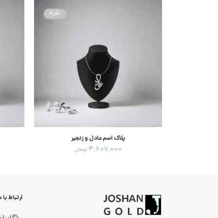
نقره
نقره
جیر
پلاک اسم عادل و زنجیر
4,607,000
ان
تومان
ارتباط با م