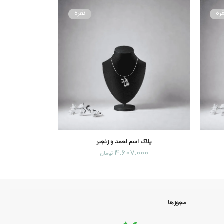
ره
نقره
پلاک اسم احمد و زنجیر
پلاک 
00
4,607,000
تومان
مجوزها