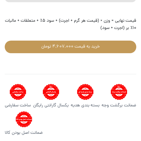
قیمت نهایی = وزن × (قیمت هر گرم + اجرت) + سود 5٪ + متعلقات + مالیات
10٪ بر (اجرت + سود)
خرید به قیمت 4,607,000 تومان
ضمانت برگشت وجه
بسته بندی هدیه
یکسال گارانتی رایگان
ساخت سفارشی
ضمانت اصل بودن کالا