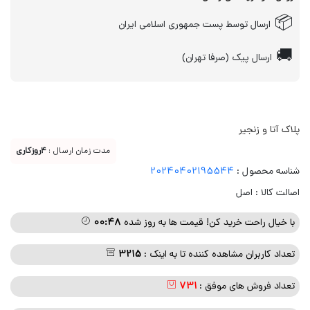
📦
ارسال توسط پست جمهوری اسلامی ایران
🚚
ارسال پیک (صرفا تهران)
پلاک آتا و زنجیر
مدت زمان ارسال :
4روزکاری
شناسه محصول :
20240402195544
اصالت کالا : اصل
با خیال راحت خرید کن! قیمت ها به روز شده
۰۰:۴۸
تعداد کاربران مشاهده کننده تا به اینک :
3215
تعداد فروش های موفق :
731