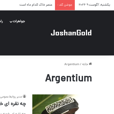
یکشنبه, آگوست 9 2026
عنصر خاک کدام ماه است
جوشن گلد :
جواهرات
را
خانه
/
Argentium
Argentium
مدیر روابط عمومی
چه نقره ای خ