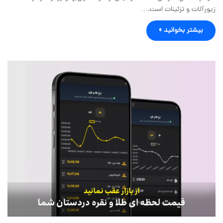
زیورآلات و تزئینات است.…
بیشتر بخوانید »