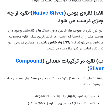
نقره در طبیعت معمولاً به دو صورت یافت می‌شود:
الف) نقره‌ی بومی (
Native Silver
)-نقره از چه
چیزی درست می شود
این نوع نقره به‌صورت فلز خالص درون سنگ‌ها و کانسارها وجود دارد.
هرچند مقدار آن نسبتاً کم است، اما خالص‌ترین شکل نقره محسوب
می‌شود و می‌تواند تا
۹۹٫۹٪ Ag خالص
باشد. در معادن قدیمی، این
نوع نقره اغلب در کنار طلا دیده می‌شود.
ب) نقره در ترکیبات معدنی (
Compound
)
Silver
بیشتر ذخایر نقره به شکل ترکیبات شیمیایی در سنگ‌های معدنی یافت
می‌شود، مانند:
سولفید نقره (
Ag₂S
) یا آرژنتیت (
Argentite
)
کلرید نقره (
AgCl
) یا هورن سیلور (
Horn Silver
)