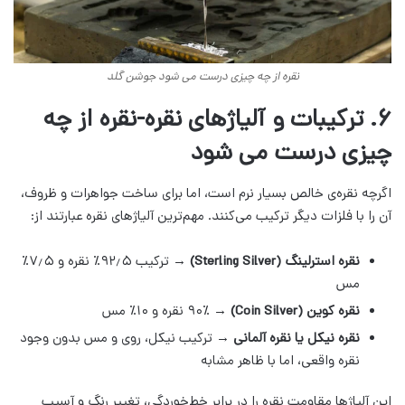
نقره از چه چیزی درست می شود جوشن گلد
۶. ترکیبات و آلیاژهای نقره-نقره از چه
چیزی درست می شود
اگرچه نقره‌ی خالص بسیار نرم است، اما برای ساخت جواهرات و ظروف،
آن را با فلزات دیگر ترکیب می‌کنند. مهم‌ترین آلیاژهای نقره عبارتند از:
نقره استرلینگ (Sterling Silver)
→ ترکیب ۹۲٫۵٪ نقره و ۷٫۵٪
مس
نقره کوین (Coin Silver)
→ ۹۰٪ نقره و ۱۰٪ مس
نقره نیکل یا نقره آلمانی
→ ترکیب نیکل، روی و مس بدون وجود
نقره واقعی، اما با ظاهر مشابه
این آلیاژها مقاومت نقره را در برابر خط‌خوردگی، تغییر رنگ و آسیب