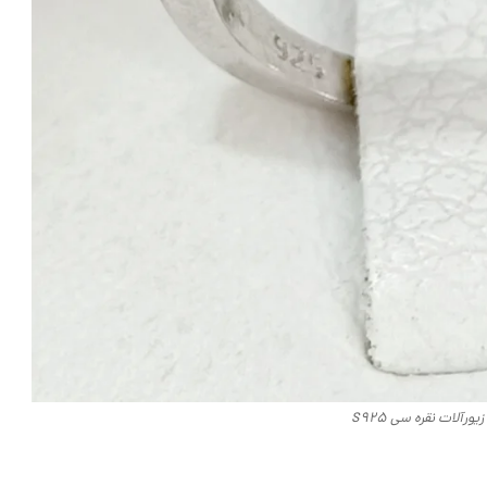
ورآلات نقره سی S925