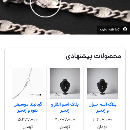
از کجا نقره بخریم
محصولات پیشنهادی
پلاک اسم جیران
پلاک اسم الناز و
گردنبند موسیقی
و زنجیر
زنجیر
نقره و زنجیر
5,277,000
4,607,000
4,607,000
تومان
تومان
تومان