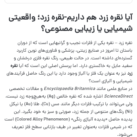
آیا نقره زرد هم داریم-نقره زرد؛ واقعیتی
شیمیایی یا زیبایی مصنوعی؟
نقره زرد – نقره یکی از فلزات نجیب و گرانبهایی است که از دوران
باستان تا امروز در صنایع زینتی، پزشکی و فناوری‌های نوین کاربرد
گسترده‌ای داشته است. در حالت طبیعی، رنگ نقره فلزی درخشان و
سفید مایل به خاکستری دارد. اما پرسش اصلی این است که آیا
نقره
زرد
نیز به عنوان یک فلز یا آلیاژ وجود دارد یا این رنگ حاصل فرآیندهای
شیمیایی و آلیاژی است؟
در منابع علمی مانند
Encyclopaedia Britannica
و مقالات تخصصی
ScienceDirect
اشاره شده که نقره خالص (Ag) به‌هیچ‌وجه زرد نیست،
ولی می‌تواند با ترکیب فلزات دیگر مانند مس (Cu)، طلا (Au) یا نیکل
(Ni) رنگ‌های متنوعی از جمله زرد، صورتی و سبز به خود بگیرد. این
پدیده حاصل «پدیده آلیاژی رنگی» (Colored Alloy Phenomenon) است
که در شیمی فلزات به‌عنوان تغییر در طیف بازتابی سطح فلز تعریف
می‌شود.