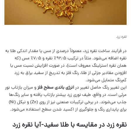
نقره زرد
در فرآیند ساخت نقره زرد، معمولاً درصدی از مس یا مقدار اندکی طلا به
نقره اضافه می‌شود. مثلاً در ترکیب ۹۲٫۵٪ نقره و ۷٫۵٪ مس (که
همان نقره استرلینگ معروف است)، در صورت افزایش نسبت مس یا
افزودن مقادیر جزئی از طلا، رنگ فلز به تدریج از سفید براق به زرد
کم‌رنگ متمایل می‌شود.
این تغییر رنگ حاصل تغییر در
انرژی باندی سطح فلز
و میزان بازتاب نور
مرئی است. در واقع، طیف نوری زرد بیشتر بازتاب یافته و سایر رنگ‌ها
جذب می‌شوند. در برخی ترکیبات صنعتی نیز از روی (Zn) و نیکل (Ni)
برای پایداری رنگ و جلوگیری از اکسید شدن سطح استفاده می‌شود.
نقره زرد در مقایسه با طلا سفید-آیا نقره زرد